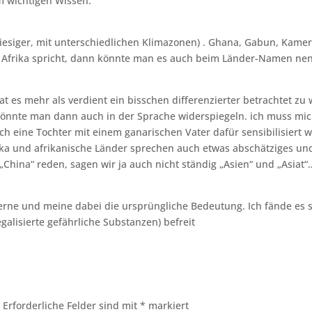
m wichtigen Wissen.
 riesiger, mit unterschiedlichen Klimazonen) . Ghana, Gabun, Kame
Afrika spricht, dann könnte man es auch beim Länder-Namen nenn
hat es mehr als verdient ein bisschen differenzierter betrachtet z
 könnte man dann auch in der Sprache widerspiegeln. ich muss mi
h eine Tochter mit einem ganarischen Vater dafür sensibilisiert 
ika und afrikanische Länder sprechen auch etwas abschätziges und
hina“ reden, sagen wir ja auch nicht ständig „Asien“ und „Asiat“…
gerne und meine dabei die ursprüngliche Bedeutung. Ich fände es
egalisierte gefährliche Substanzen) befreit
.
Erforderliche Felder sind mit
*
markiert