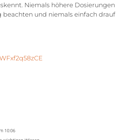
auskennt. Niemals höhere Dosierungen
ng beachten und niemals einfach drauf
WwWFxf2q58zCE
m 10:06