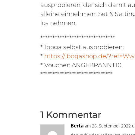
ausprobieren, der sich damit 
alleine einnehmen. Set & Setti
los nehmen.
*******************************
* Iboga selbst ausprobieren:
*
https://ibogashop.de/?ref=
* Voucher: ANGEBRANNT10
******************************
1 Kommentar
Berta
am 26. September 2022 u