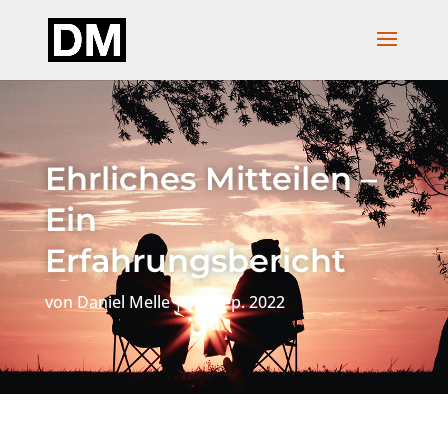
Ehrliches Mitteilen –
Ein
Erfahrungsbericht
von
Daniel Melle
|
14. Sep. 2022