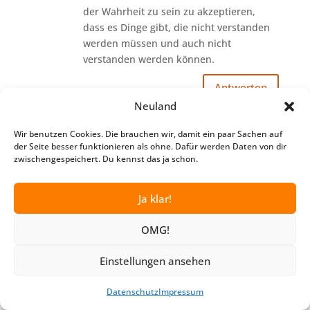
der Wahrheit zu sein zu akzeptieren,
dass es Dinge gibt, die nicht verstanden
werden müssen und auch nicht
verstanden werden können.
Antworten
Neuland
Evelyn
Wir benutzen Cookies. Die brauchen wir, damit ein paar Sachen auf
am 4. Januar 2024 um 13:29
der Seite besser funktionieren als ohne. Dafür werden Daten von dir
Danke für deinen Bericht.
zwischengespeichert. Du kennst das ja schon.
Ich war gestern das erste Mal in einem
Gruppen EM.
Ja klar!
Ich habe seitdem Angstzustände, Panik,
irgendwelche außersinnlichen Kanäle haben
OMG!
sich geöffnet, und ich finde das überhaupt
nicht beruhigend.
Einstellungen ansehen
Du beschreibst, dass da was in Bewegung
kommt, du benennst es als es „kommt
Datenschutz
Impressum
wirklich Bewegung ins Leben“.